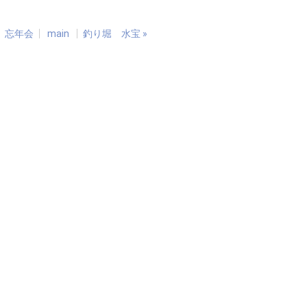
 忘年会
main
釣り堀 水宝
»