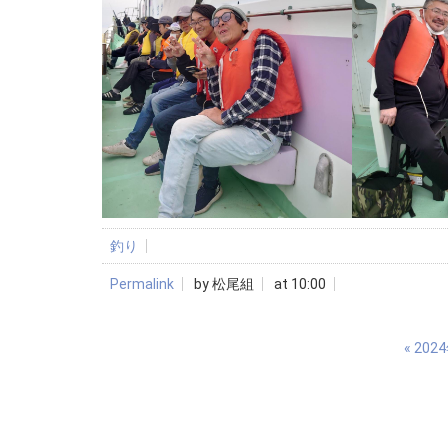
釣り
Permalink
by 松尾組
at 10:00
«
202