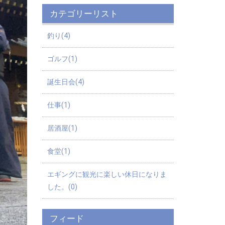
カテゴリーリスト
釣り(4)
ゴルフ(1)
誕生日会(4)
仕事(1)
居酒屋(1)
食堂(1)
エギングに観光に楽しい休日になりま
した。(0)
フィード